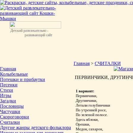
Детский развлекательно -
развивающий сайт
Главная
>
СЧИТАЛКИ
Главная
Колыбельные
ПЕРВИНЧИКИ, ДРУГИНЧИК
Потешки и прибаутки
Песенки
Стихи
1 вариант:
Игры
Первинчики,
Загадки
Другинчики,
Летали голубинчики
Пословицы
По утренней росе,
Частушки
По зеленой полосе.
Скороговорки
Здесь яблоки,
Считалки
Орешки,
Другие жанры детского фольклора
Медок, сахарок,
Игровые задания для дошколят