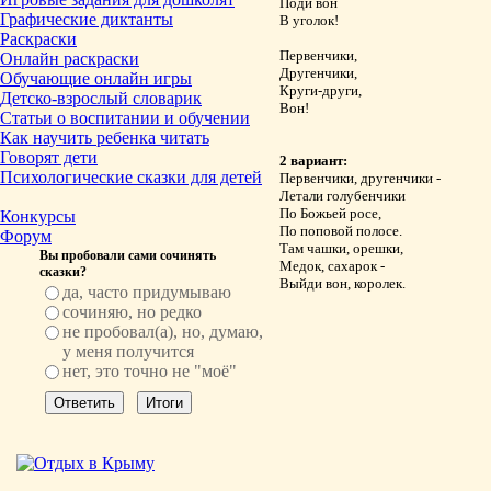
Поди вон
Графические диктанты
В уголок!
Раскраски
Первенчики,
Онлайн раскраски
Другенчики,
Обучающие онлайн игры
Круги-други,
Детско-взрослый словарик
Вон!
Статьи о воспитании и обучении
Как научить ребенка читать
Говорят дети
2 вариант:
Психологические сказки для детей
Первенчики, другенчики -
Летали голубенчики
По Божьей росе,
Конкурсы
По поповой полосе.
Форум
Там чашки, орешки,
Вы пробовали сами сочинять
Медок, сахарок -
сказки?
Выйди вон, королек.
да, часто придумываю
сочиняю, но редко
не пробовал(а), но, думаю,
у меня получится
нет, это точно не "моё"