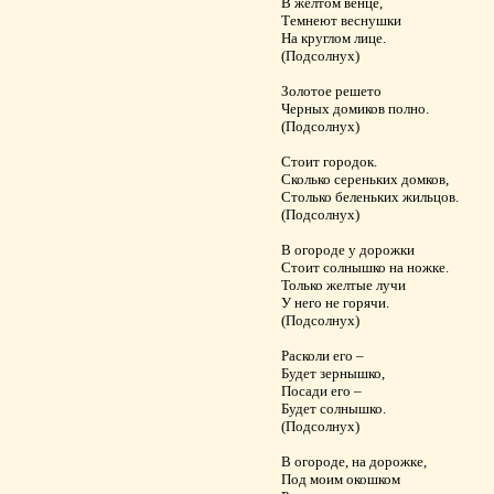
В желтом венце,
Темнеют веснушки
На круглом лице.
(Подсолнух)
Золотое решето
Черных домиков полно.
(Подсолнух)
Стоит городок.
Сколько сереньких домков,
Столько беленьких жильцов.
(Подсолнух)
В огороде у дорожки
Стоит солнышко на ножке.
Только желтые лучи
У него не горячи.
(Подсолнух)
Расколи его –
Будет зернышко,
Посади его –
Будет солнышко.
(Подсолнух)
В огороде, на дорожке,
Под моим окошком