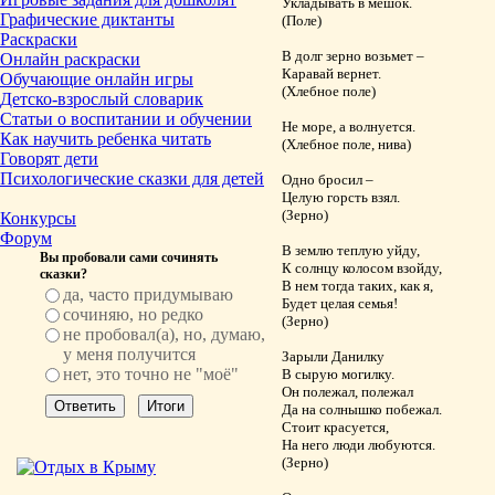
Укладывать в мешок.
Графические диктанты
(Поле)
Раскраски
В долг зерно возьмет –
Онлайн раскраски
Каравай вернет.
Обучающие онлайн игры
(Хлебное поле)
Детско-взрослый словарик
Статьи о воспитании и обучении
Не море, а волнуется.
Как научить ребенка читать
(Хлебное поле, нива)
Говорят дети
Психологические сказки для детей
Одно бросил –
Целую горсть взял.
(Зерно)
Конкурсы
Форум
В землю теплую уйду,
Вы пробовали сами сочинять
К солнцу колосом взойду,
сказки?
В нем тогда таких, как я,
да, часто придумываю
Будет целая семья!
сочиняю, но редко
(Зерно)
не пробовал(а), но, думаю,
у меня получится
Зарыли Данилку
нет, это точно не "моё"
В сырую могилку.
Он полежал, полежал
Да на солнышко побежал.
Стоит красуется,
На него люди любуются.
(Зерно)