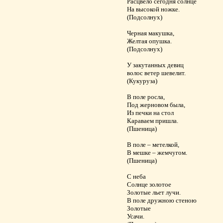
Расцвело сегодня солнце
На высокой ножке.
(Подсолнух)
Черная макушка,
Желтая опушка.
(Подсолнух)
У закутанных девиц
волос ветер шевелит.
(Кукуруза)
В поле росла,
Под жерновом была,
Из печки на стол
Караваем пришла.
(Пшеница)
В поле – метелкой,
В мешке – жемчугом.
(Пшеница)
С неба
Солнце золотое
Золотые льет лучи.
В поле дружною стеною
Золотые
Усачи.