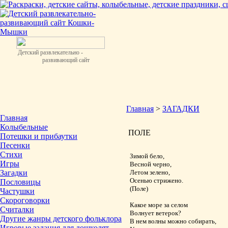
Детский развлекательно -
развивающий сайт
Главная
>
ЗАГАДКИ
Главная
Колыбельные
ПОЛЕ
Потешки и прибаутки
Песенки
Стихи
Зимой бело,
Игры
Весной черно,
Загадки
Летом зелено,
Осенью стрижено.
Пословицы
(Поле)
Частушки
Скороговорки
Какое море за селом
Считалки
Волнует ветерок?
Другие жанры детского фольклора
В нем волны можно собирать,
Игровые задания для дошколят