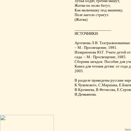
Зубья ходят, гребни машут,
Жатки по полю бегут,
Как мальчишку под машинку,
Поле наголо стригут.
(Жатва)
__________________
ИСТОЧНИКИ:
Артемова Л.В. Театрализованные и
– М.: Просвещение, 1991.
Илларионова Ю.Г. Учите детей отг
сада. – М.: Просвещение, 1985.
Сборник загадок: Пособие для учи
Книга для чтения детям: от года д
2005.
В разделе приведены русские нар
К.Чуковского, С.Маршака, Е.Благ
В.Кремнева, В.Фетисова, Е.Серово
И.Демьянова.
Авто