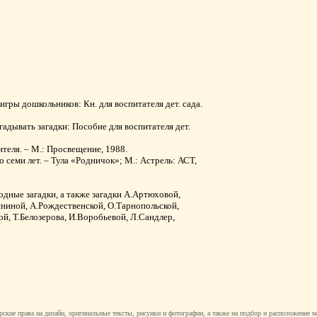
гры дошкольников: Кн. для воспитателя дет. сада.
адывать загадки: Пособие для воспитателя дет.
теля. – М.: Просвещение, 1988.
о семи лет. – Тула «Родничок»; М.: Астрель: АСТ,
одные загадки, а также загадки А.Артюховой,
ининой, А.Рождественской, О.Тарнопольской,
й, Т.Белозерова, И.Воробьевой, Л.Сандлер,
рские права на дизайн, оригинальные тексты, рисунки и фотографии, а также на подбор и расположение м