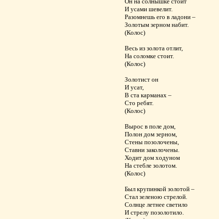
Он на солнышке стоит
И усами шевелит.
Разомнешь его в ладони –
Золотым зерном набит.
(Колос)
Весь из золота отлит,
На соломке стоит.
(Колос)
Золотист он
И усат,
В ста карманах –
Сто ребят.
(Колос)
Вырос в поле дом,
Полон дом зерном,
Стены позолочены,
Ставни заколочены.
Ходит дом ходуном
На стебле золотом.
(Колос)
Был крупинкой золотой –
Стал зеленою стрелой.
Солнце летнее светило
И стрелу позолотило.