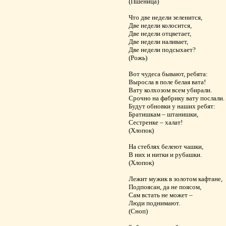
(Пшеница)
Что две недели зеленится,
Две недели колосится,
Две недели отцветает,
Две недели наливает,
Две недели подсыхает?
(Рожь)
Вот чудеса бывают, ребята:
Выросла в поле белая вата!
Вату колхозом всем убирали.
Срочно на фабрику вату послали.
Будут обновки у наших ребят:
Братишкам – штанишки,
Сестренке – халат!
(Хлопок)
На стеблях белеют чашки,
В них и нитки и рубашки.
(Хлопок)
Лежит мужик в золотом кафтане,
Подпоясан, да не поясом,
Сам встать не может –
Люди поднимают.
(Сноп)