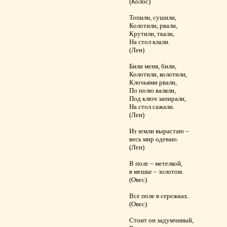
(Колос)
Топили, сушили,
Колотили, рвали,
Крутили, ткали,
На стол клали.
(Лен)
Били меня, били,
Колотили, колотили,
Клочьями рвали,
По полю валяли,
Под ключ запирали,
На стол сажали.
(Лен)
Из земли вырастаю –
весь мир одеваю.
(Лен)
В поле – метелкой,
в мешке – золотом.
(Овес)
Все поле в сережках.
(Овес)
Стоит он задумчивый,