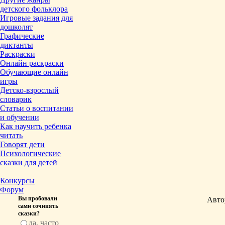
детского фольклора
Игровые задания для
дошколят
Графические
диктанты
Раскраски
Онлайн раскраски
Обучающие онлайн
игры
Детско-взрослый
словарик
Статьи о воспитании
и обучении
Как научить ребенка
читать
Говорят дети
Психологические
сказки для детей
Конкурсы
Форум
Вы пробовали
Авто
сами сочинять
сказки?
да, часто