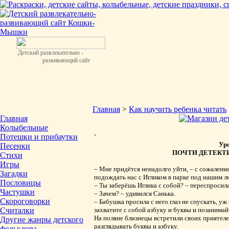
Детский развлекательно -
развивающий сайт
Главная
>
Как научить ребенка читать
Главная
Колыбельные
.
Потешки и прибаутки
Уро
Песенки
ПОЧТИ ДЕТЕКТ
Стихи
Игры
– Мне придётся ненадолго уйти, – с сожалени
Загадки
подождать нас с Игликом в парке под нашим 
Пословицы
– Ты заберёшь Иглика с собой? – переспросил
Частушки
– Зачем? – удивился Санька.
Скороговорки
– Бабушка просила с него глаз не спускать, уж
Считалки
захватите с собой азбуку и буквы и позанимай
На поляне близнецы встретили своих приятеле
Другие жанры детского
разглядывать буквы и азбуку.
фольклора