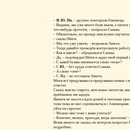
–
Я
,
Ю
,
Пп
, – дружно повторили близнецы.
– Видишь, мы уже много букв знаем, а читать 
что-нибудь прочтём, – попросил Санька.
– Обязательно, но прежде нам нужно научиться
– сказал Митя.
– Мы это уже умеем, – возразила Анюта.
– Тогда давайте проведём контрольную работу,
– Как в школе? – обрадовался Санька.
– Да, – подтвердил Митя и задал свой первый 
– С какой буквы начинается слово «юла»?
– С
Ю
, – без труда ответил Санька.
– А слово «лев»?
– С
Лл
, – не отставала Анюта.
Митя всё придумывал и придумывал новые сло
ответит.
Скажу вам по секрету, мои юные читатели, ино
прибавляло им задора.
Никита не захотел идти домой и тихонько про
тоже пока не мог соревноваться с близнецами.
уйти он спросил:
– Можно мне тоже с вами учиться?
– Конечно, можно, приходи, когда захочешь! 
Иглик ничего не сказал, но вечером попросил
подробнее.