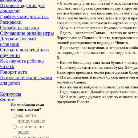
– Я тоже хочу учиться читать! – загорелся м
Игровые задания для
рассматривал буквы, сравнивал одну с другой
дошколят
знать о буквах всё: как называются, из чего 
Графические диктанты
Мити всё не было, и ребята затеяли игру в пря
Раскраски
хотелось получше рассмотреть картинки и вдо
Онлайн раскраски
– Можно я пока поиграю с буквами и полистаю
Обучающие онлайн игры
– Ладно, – разрешил Санька, – только не остав
Через полчаса Санька и Анюта, наигравшись и 
Детско-взрослый
полной растерянности поджидал Никита.
словарик
– Я рассматривал картинки, а открытая коробк
Статьи о воспитании и
не подходил, – рассказал он, – но когда я загл
обучении
Х
.
Как научить ребенка
– Кто же без спросу взял наши буквы? – возм
читать
– И почему похитители не взяли букву
Х
? – у
Говорят дети
Некоторое время все молча разглядывали бук
Психологические сказки
– Мы должны найти все-все буквы, иначе мы н
молчание Санька.
для детей
– Как же мы их найдём? – развела руками Аню
– Надо придумать! Давайте разработаем план, 
Конкурсы
– Мой папа, когда думает, ходит по комнате из 
Форум
предложил Никита.
Вы пробовали сами
сочинять сказки?
да, часто
придумываю
сочиняю, но
редко
не пробовал(а),