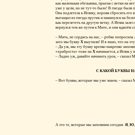
как маленькая обезьянка, прыгая с ветки на ве
уже у цели, но не тут-то было! В гнезде были
Она подлетела к Иглику, норовя сбросить его в
вытащил из гнезда прутик и накинулся на бело
как перелететь на другую ветку. А Иглик залез 
вернулся тем же путем к Мите, и они вдвоём с
– Мить, не сердись на нас, – робко попросила
зато мы букву
Х
выучили! И я знаю, что на эту
– Да уж, мы эту букву крепко-накрепко запомн
«храбрость» тоже на
Х
начинается, а Иглик у 
– Ладно уж, давайте начинать урок, – сказал М
С КАКОЙ БУКВЫ Н
– Вот буквы, которые мы уже знаем, – сказал 
А это те, которые мы запомним сегодня:
Я
,
Ю