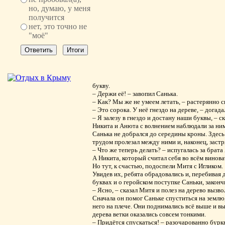
но, думаю, у меня
получится
нет, это точно не
"моё"
букву.
– Держи её! – завопил Санька.
– Как? Мы же не умеем летать, – растерянно с
– Это сорока. У неё гнездо на дереве, – догада
– Я залезу в гнездо и достану наши буквы, – ск
Никита и Анюта с волнением наблюдали за ним
Санька не добрался до середины кроны. Здесь 
трудом пролезал между ними и, наконец, застр
– Что же теперь делать? – испугалась за брата
А Никита, который считал себя во всём виноват
Но тут, к счастью, подоспели Митя с Игликом.
Увидев их, ребята обрадовались и, перебивая 
буквах и о геройском поступке Саньки, законч
– Ясно, – сказал Митя и полез на дерево вызво
Сначала он помог Саньке спуститься на землю, 
него на плече. Они поднимались всё выше и вы
дерева ветки оказались совсем тонкими.
– Придётся спускаться! – разочарованно буркн