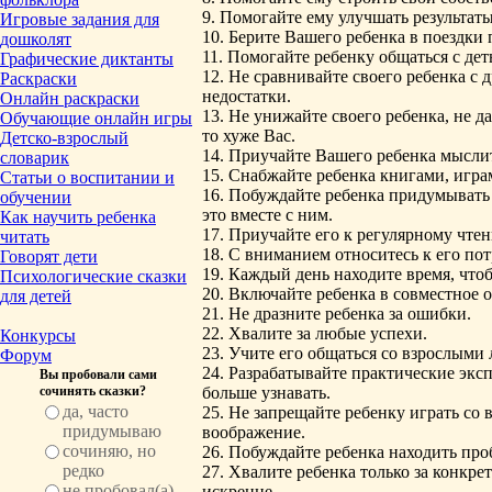
9. Помогайте ему улучшать результаты
Игровые задания для
10. Берите Вашего ребенка в поездки
дошколят
11. Помогайте ребенку общаться с дет
Графические диктанты
12. Не сравнивайте своего ребенка с 
Раскраски
недостатки.
Онлайн раскраски
13. Не унижайте своего ребенка, не д
Обучающие онлайн игры
то хуже Вас.
Детско-взрослый
14. Приучайте Вашего ребенка мыслит
словарик
15. Снабжайте ребенка книгами, игр
Статьи о воспитании и
16. Побуждайте ребенка придумывать 
обучении
это вместе с ним.
Как научить ребенка
17. Приучайте его к регулярному чтен
читать
18. С вниманием относитесь к его по
Говорят дети
19. Каждый день находите время, что
Психологические сказки
20. Включайте ребенка в совместное 
для детей
21. Не дразните ребенка за ошибки.
22. Хвалите за любые успехи.
Конкурсы
23. Учите его общаться со взрослыми 
Форум
24. Разрабатывайте практические эк
Вы пробовали сами
сочинять сказки?
больше узнавать.
да, часто
25. Не запрещайте ребенку играть со 
придумываю
воображение.
сочиняю, но
26. Побуждайте ребенка находить про
редко
27. Хвалите ребенка только за конкре
не пробовал(а),
искренне.