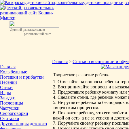
Детский развлекательно -
развивающий сайт
Главная
>
Статьи о воспитании и обу
Главная
Колыбельные
Творческое развитие ребенка
Потешки и прибаутки
1. Отвечайте на вопросы ребенка терп
Песенки
2. Воспринимайте вопросы и высказыв
Стихи
3. Предоставьте ребенку комнату или 
Игры
4. Сделайте стенд, где ребенок может
Загадки
5. Не ругайте ребенка за беспорядок на
Пословицы
творческим процессом.
Частушки
6. Покажите ребенку, что его любят и
Скороговорки
какой он есть, а не за успехи и дости
Считалки
7. Поручайте своему ребенку посильн
Другие жанры детского
8. Помогайте ему строить свои собст
фольклора