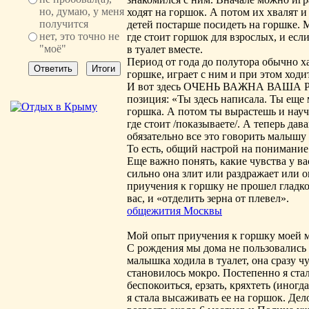
но, думаю, у меня
ходят на горшок. А потом их хвалят 
получится
детей постарше посидеть на горшке. 
нет, это точно не
где стоит горшок для взрослых, и если
"моё"
в туалет вместе.
Период от года до полутора обычно ха
горшке, играет с ним и при этом ходит
И вот здесь ОЧЕНЬ ВАЖНА ВАША Р
позиция: «Ты здесь написала. Ты еще 
горшка. А потом ты вырастешь и науч
где стоит /показываете/. А теперь да
обязательно все это говорить малышу 
То есть, общий настрой на понимани
Еще важно понять, какие чувства у ва
сильно она злит или раздражает или о
приучения к горшку не прошел гладко
вас, и «отделить зерна от плевел».
общежития Москвы
Мой опыт приучения к горшку моей 
С рождения мы дома не пользовались 
малышка ходила в туалет, она сразу чу
становилось мокро. Постепенно я стал
беспокоиться, ерзать, кряхтеть (иногда
я стала высаживать ее на горшок. Дело