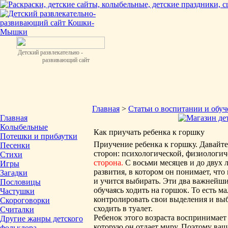
Детский развлекательно -
развивающий сайт
Главная
>
Статьи о воспитании и обу
Главная
Колыбельные
Как приучать ребенка к горшку
Потешки и прибаутки
Приучение ребенка к горшку. Давайте
Песенки
сторон: психологической, физиологи
Стихи
сторона.
С восьми месяцев и до двух 
Игры
развития, в котором он понимает, чт
Загадки
и учится выбирать. Эти два важнейш
Пословицы
обучаясь ходить на горшок. То есть 
Частушки
контролировать свои выделения и выб
Скороговорки
сходить в туалет.
Считалки
Ребенок этого возраста воспринимает 
Другие жанры детского
которую он отдает миру. Поэтому ваш
фольклора