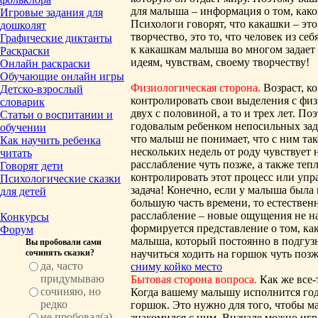
для малыша – информация о том, како
Игровые задания для
Психологи говорят, что какашки – эт
дошколят
творчество, это то, что человек из с
Графические диктанты
к какашкам малыша во многом задает
Раскраски
идеям, чувствам, своему творчеству!
Онлайн раскраски
Обучающие онлайн игры
Физиологическая сторона.
Возраст, к
Детско-взрослый
контролировать свои выделения с физ
словарик
двух с половиной, а то и трех лет. П
Статьи о воспитании и
годовалым ребенком непосильных задач
обучении
что малыш не понимает, что с ним та
Как научить ребенка
нескольких недель от роду чувствует
читать
расслабление чуть позже, а также те
Говорят дети
контролировать этот процесс или упр
Психологические сказки
задача! Конечно, если у малыша была
для детей
большую часть времени, то естествен
расслабление – новые ощущения не н
Конкурсы
формируется представление о том, как
Форум
малыша, который постоянно в подгузн
Вы пробовали сами
сочинять сказки?
научиться ходить на горшок чуть позж
да, часто
сниму койко место
придумываю
Бытовая сторона вопроса.
Как же все
сочиняю, но
Когда вашему малышу исполнится год
редко
горшок. Это нужно для того, чтобы м
не пробовал(а),
знакомился с ним. Вначале можно игра