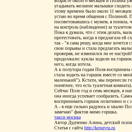
возрасте около 6 месяцев и Полина уж
угадывать желание малышки сходить в
этому времени было около 11 месяцев)
устаю во время общения с Полиной. 
посоветовавшись с мужем, я поняла, 
на контроль (наблюдение) за туалетом 
Пока я думала, что с этим делать, мал
протестовать, когда я предлагала ей с
так - "я сама решу, когда мне хочется
свои порывы и стала предлагать малы
проверяя, не изменился ли ее настрой
продолжали: куклы ходили на горшок,
него, когда хотела.
А к полутора годам Поля восприняла 
стала ходить на горшок вместе со мно
маленький"). Кстати, мы перенесли го
понятнее, что есть туалетная комната)
Сейчас Поле год и семь месяцев, я н
она иногда успевает сообразить. Самое
воспринимать горшок позитивно и с 
А - я еще сильно радуюсь и хвалю Пол
замечаю" фактов мимо горшка.
такси москва
Автор Дудченко Алина, детский психо
Статья с сайта
http://kengyru.ru