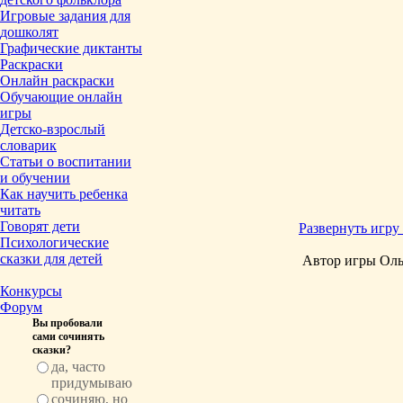
Игровые задания для
дошколят
Графические диктанты
Раскраски
Онлайн раскраски
Обучающие онлайн
игры
Детско-взрослый
словарик
Статьи о воспитании
и обучении
Как научить ребенка
читать
Говорят дети
Развернуть игру 
Психологические
сказки для детей
Автор игры Оль
Конкурсы
Форум
Вы пробовали
сами сочинять
сказки?
да, часто
придумываю
сочиняю, но