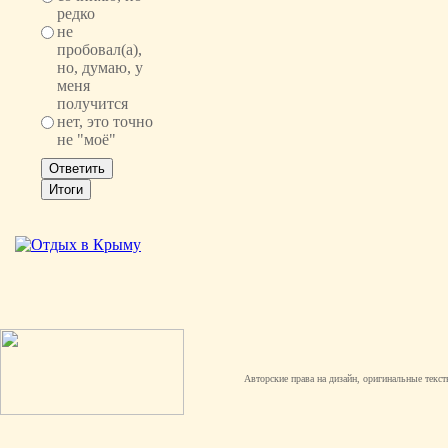
редко
не
пробовал(а),
но, думаю, у
меня
получится
нет, это точно
не "моё"
Авторские права на дизайн, оригинальные текст