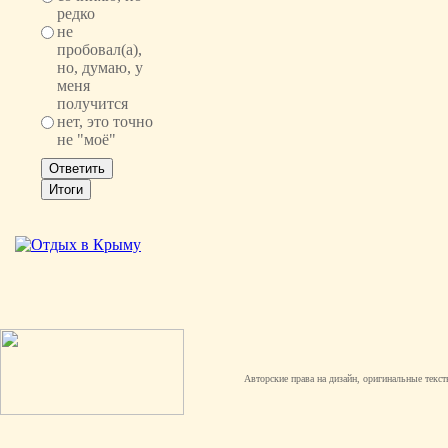
редко
не
пробовал(а),
но, думаю, у
меня
получится
нет, это точно
не "моё"
Авторские права на дизайн, оригинальные текст