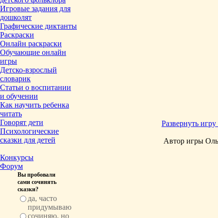
Игровые задания для
дошколят
Графические диктанты
Раскраски
Онлайн раскраски
Обучающие онлайн
игры
Детско-взрослый
словарик
Статьи о воспитании
и обучении
Как научить ребенка
читать
Говорят дети
Развернуть игру 
Психологические
сказки для детей
Автор игры Оль
Конкурсы
Форум
Вы пробовали
сами сочинять
сказки?
да, часто
придумываю
сочиняю, но