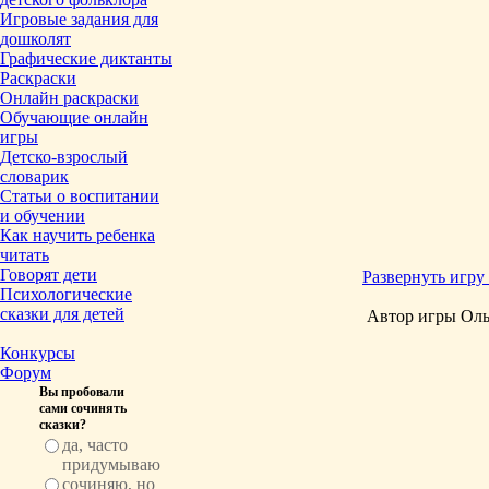
Игровые задания для
дошколят
Графические диктанты
Раскраски
Онлайн раскраски
Обучающие онлайн
игры
Детско-взрослый
словарик
Статьи о воспитании
и обучении
Как научить ребенка
читать
Говорят дети
Развернуть игру 
Психологические
сказки для детей
Автор игры Оль
Конкурсы
Форум
Вы пробовали
сами сочинять
сказки?
да, часто
придумываю
сочиняю, но