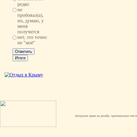
редко
не
пробовал(а),
но, думаю, у
меня
получится
нет, это точно
не "моё"
Авторские права на дизайн, оригинальные текст