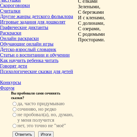
С елками
Скороговорки
Зелеными,
Считалки
С березками
Другие жанры детского фольклора
И с кленами,
Игровые задания для дошколят
С долинами,
Графические диктанты
С озерами,
Раскраски
С родимыми
Онлайн раскраски
Просторами.
Обучающие онлайн игры
Детско-взрослый словарик
Статьи о воспитании и обучении
Как научить ребенка читать
Говорят дети
Психологические сказки для детей
Конкурсы
Форум
Вы пробовали сами сочинять
сказки?
да, часто придумываю
сочиняю, но редко
не пробовал(а), но, думаю,
у меня получится
нет, это точно не "моё"