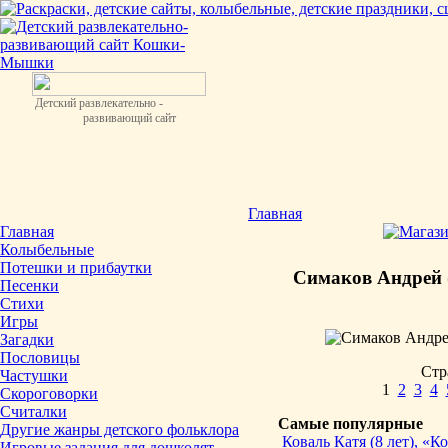
Детский развлекательно -
развивающий сайт
Главная
Главная
Колыбельные
Потешки и прибаутки
Симаков Андрей (
Песенки
Стихи
Игры
Загадки
Пословицы
Стр
Частушки
1
2
3
4
Скороговорки
Считалки
Самые популярные
Другие жанры детского фольклора
Коваль Катя (8 лет), «
Игровые задания для дошколят