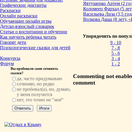
Явтушенко Артем (2 го
Графические диктанты
Коломеец Фархад (5 лет
Раскраски
Васильева Лиза (3,5 год
Онлайн раскраски
Волкова Даша (8 лет), 
Обучающие онлайн игры
Детско-взрослый словарик
Статьи о воспитании и обучении
Упорядочить по попул
Как научить ребенка читать
Говорят дети
9 - 10
Психологические сказки для детей
7 - 8
5 - 6
Конкурсы
3 - 4
Форум
1 - 2
Вы пробовали сами сочинять
сказки?
Commenting not enabled,
да, часто придумываю
comment
сочиняю, но редко
не пробовал(а), но, думаю,
у меня получится
нет, это точно не "моё"