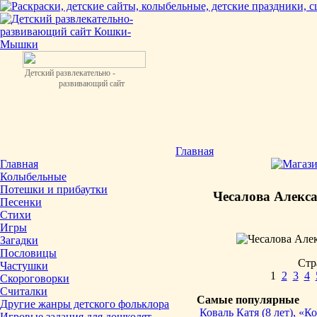
Детский развлекательно -
развивающий сайт
Главная
Главная
Колыбельные
Потешки и прибаутки
Чесалова Алекса
Песенки
Стихи
Игры
Загадки
Пословицы
Стр
Частушки
1
2
3
4
Скороговорки
Считалки
Самые популярные
Другие жанры детского фольклора
Коваль Катя (8 лет), «
Игровые задания для дошколят