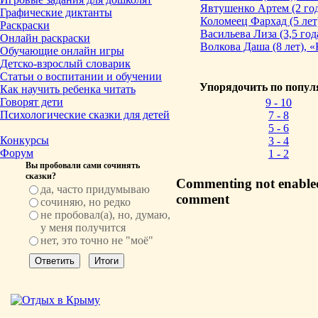
Явтушенко Артем (2 го
Графические диктанты
Коломеец Фархад (5 лет
Раскраски
Васильева Лиза (3,5 год
Онлайн раскраски
Волкова Даша (8 лет), 
Обучающие онлайн игры
Детско-взрослый словарик
Статьи о воспитании и обучении
Упорядочить по попул
Как научить ребенка читать
Говорят дети
9 - 10
Психологические сказки для детей
7 - 8
5 - 6
Конкурсы
3 - 4
Форум
1 - 2
Вы пробовали сами сочинять
сказки?
Commenting not enabled,
да, часто придумываю
comment
сочиняю, но редко
не пробовал(а), но, думаю,
у меня получится
нет, это точно не "моё"