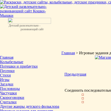
Детский развлекательно -
развивающий сайт
Главная
> Игровые задания 
Главная
Колыбельные
Потешки и прибаутки
Песенки
Предыдущая
Стихи
Игры
Загадки
Пословицы
Соединить последовательн
Частушки
Скороговорки
Считалки
Другие жанры детского фольклора
Игровые задания для дошколят