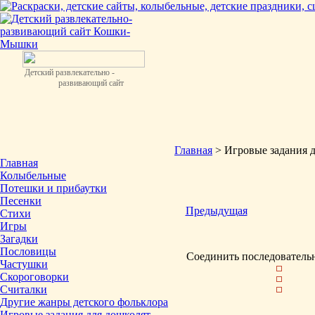
Детский развлекательно -
развивающий сайт
Главная
> Игровые задания 
Главная
Колыбельные
Потешки и прибаутки
Песенки
Предыдущая
Стихи
Игры
Загадки
Пословицы
Соединить последователь
Частушки
Скороговорки
Считалки
Другие жанры детского фольклора
Игровые задания для дошколят