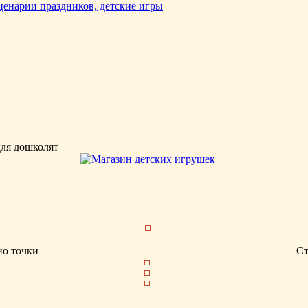
для дошколят
но точки
С