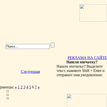
РЕКЛАМА НА САЙТЕ
Нашли опечатку?
Нашли опечатку? Выделите
текст, нажмите Shift + Enter и
Следующая
отправьте нам уведомление.
траницы:
«
1
2
3
4
5
6
7
»