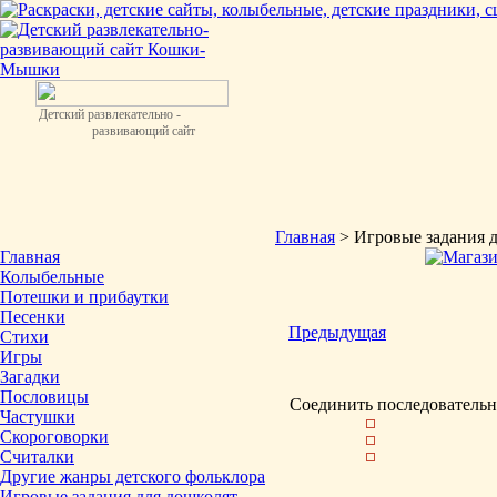
Детский развлекательно -
развивающий сайт
Главная
> Игровые задания 
Главная
Колыбельные
Потешки и прибаутки
Песенки
Предыдущая
Стихи
Игры
Загадки
Пословицы
Соединить последовательн
Частушки
Скороговорки
Считалки
Другие жанры детского фольклора
Игровые задания для дошколят