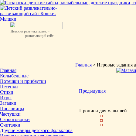
Детский развлекательно -
развивающий сайт
Главная
> Игровые задания 
Главная
Колыбельные
Потешки и прибаутки
Песенки
Предыдущая
Стихи
Игры
Загадки
Пословицы
Прописи для малышей
Частушки
Скороговорки
Считалки
Другие жанры детского фольклора
Игровые задания для дошколят