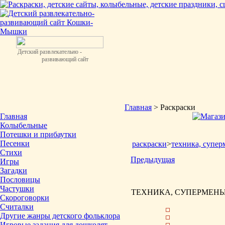
Детский развлекательно -
развивающий сайт
Главная
> Раскраски
Главная
Колыбельные
Потешки и прибаутки
Песенки
раскраски
>
техника, супер
Стихи
Предыдущая
Игры
Загадки
Пословицы
Частушки
ТЕХНИКА, СУПЕРМЕНЫ 
Скороговорки
Считалки
Другие жанры детского фольклора
Игровые задания для дошколят