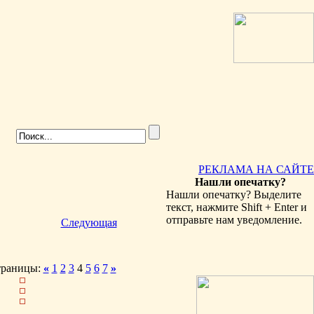
РЕКЛАМА НА САЙТЕ
Нашли опечатку?
Нашли опечатку? Выделите
текст, нажмите Shift + Enter и
отправьте нам уведомление.
Следующая
траницы:
«
1
2
3
4
5
6
7
»