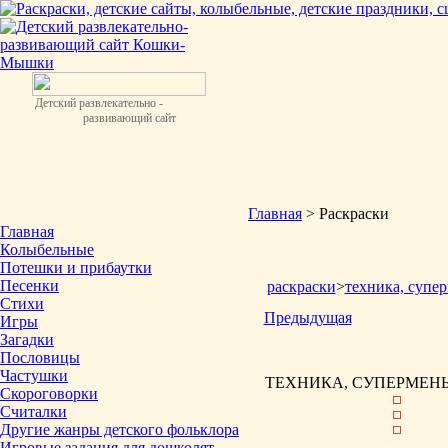
Детский развлекательно -
развивающий сайт
Главная
> Раскраски
Главная
Колыбельные
Потешки и прибаутки
Песенки
раскраски
>
техника, супер
Стихи
Предыдущая
Игры
Загадки
Пословицы
Частушки
ТЕХНИКА, СУПЕРМЕНЫ 
Скороговорки
Считалки
Другие жанры детского фольклора
Игровые задания для дошколят