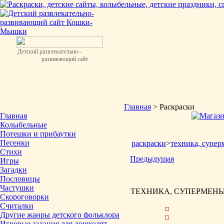
Детский развлекательно -
развивающий сайт
Главная
> Раскраски
Главная
Колыбельные
Потешки и прибаутки
Песенки
раскраски
>
техника, супер
Стихи
Предыдущая
Игры
Загадки
Пословицы
Частушки
ТЕХНИКА, СУПЕРМЕНЫ 
Скороговорки
Считалки
Другие жанры детского фольклора
Игровые задания для дошколят