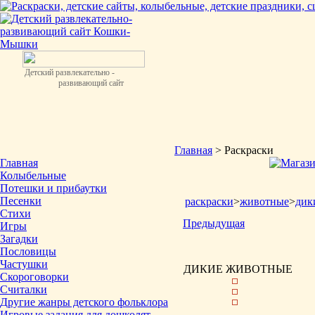
Детский развлекательно -
развивающий сайт
Главная
> Раскраски
Главная
Колыбельные
Потешки и прибаутки
Песенки
раскраски
>
животные
>
дик
Стихи
Предыдущая
Игры
Загадки
Пословицы
Частушки
ДИКИЕ ЖИВОТНЫЕ
Скороговорки
Считалки
Другие жанры детского фольклора
Игровые задания для дошколят