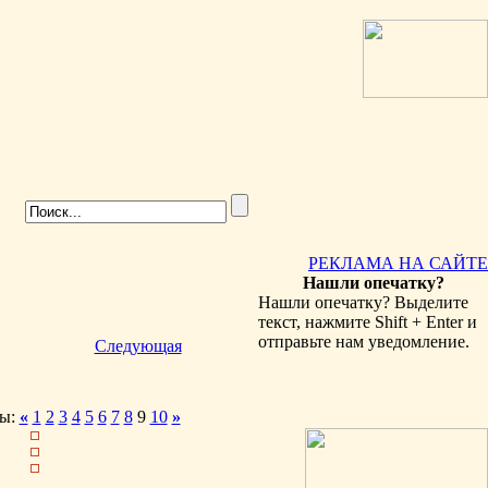
РЕКЛАМА НА САЙТЕ
Нашли опечатку?
Нашли опечатку? Выделите
текст, нажмите Shift + Enter и
отправьте нам уведомление.
Следующая
ы:
«
1
2
3
4
5
6
7
8
9
10
»