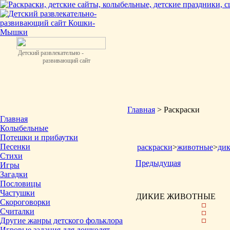
Детский развлекательно -
развивающий сайт
Главная
> Раскраски
Главная
Колыбельные
Потешки и прибаутки
Песенки
раскраски
>
животные
>
ди
Стихи
Предыдущая
Игры
Загадки
Пословицы
Частушки
ДИКИЕ ЖИВОТНЫЕ
Скороговорки
Считалки
Другие жанры детского фольклора
Игровые задания для дошколят