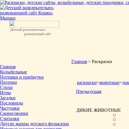
Детский развлекательно -
развивающий сайт
Главная
> Раскраски
Главная
Колыбельные
Потешки и прибаутки
Песенки
раскраски
>
животные
>
ди
Стихи
Предыдущая
Игры
Загадки
Пословицы
Частушки
ДИКИЕ ЖИВОТНЫЕ
Скороговорки
Считалки
Другие жанры детского фольклора
Игровые задания для дошколят