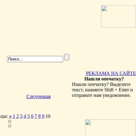
РЕКЛАМА НА САЙТЕ
Нашли опечатку?
Нашли опечатку? Выделите
текст, нажмите Shift + Enter и
отправьте нам уведомление.
Следующая
ицы:
«
1
2
3
4
5
6
7
8
9
10