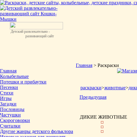
Детский развлекательно -
развивающий сайт
Главная
> Раскраски
Главная
Колыбельные
Потешки и прибаутки
Песенки
раскраски
>
животные
>
дик
Стихи
Предыдущая
Игры
Загадки
Пословицы
Частушки
ДИКИЕ ЖИВОТНЫЕ
Скороговорки
Считалки
Другие жанры детского фольклора
Игровые задания для дошколят