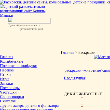
Детский развлекательно -
развивающий сайт
Главная
> Раскраски
Главная
Колыбельные
Потешки и прибаутки
Песенки
раскраски
>
животные
>
дик
Стихи
Предыдущая
Игры
Загадки
Пословицы
Частушки
ДИКИЕ ЖИВОТНЫЕ
Скороговорки
Считалки
Другие жанры детского фольклора
Игровые задания для дошколят