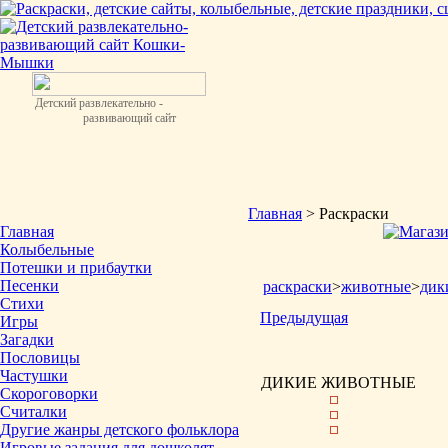
Детский развлекательно -
развивающий сайт
Главная
> Раскраски
Главная
Колыбельные
Потешки и прибаутки
Песенки
раскраски
>
животные
>
дик
Стихи
Предыдущая
Игры
Загадки
Пословицы
Частушки
ДИКИЕ ЖИВОТНЫЕ
Скороговорки
Считалки
Другие жанры детского фольклора
Игровые задания для дошколят