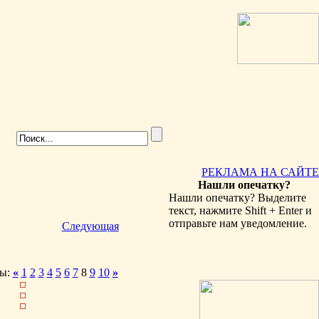
РЕКЛАМА НА САЙТЕ
Нашли опечатку?
Нашли опечатку? Выделите
текст, нажмите Shift + Enter и
отправьте нам уведомление.
Следующая
ы:
«
1
2
3
4
5
6
7
8
9
10
»