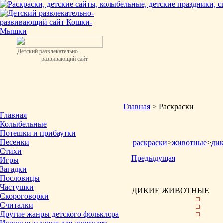
Детский развлекательно -
развивающий сайт
Главная
> Раскраски
Главная
Колыбельные
Потешки и прибаутки
Песенки
раскраски
>
животные
>
ди
Стихи
Предыдущая
Игры
Загадки
Пословицы
Частушки
ДИКИЕ ЖИВОТНЫЕ
Скороговорки
Считалки
Другие жанры детского фольклора
Игровые задания для дошколят