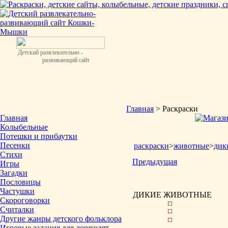
Детский развлекательно -
развивающий сайт
Главная
> Раскраски
Главная
Колыбельные
Потешки и прибаутки
Песенки
раскраски
>
животные
>
дик
Стихи
Предыдущая
Игры
Загадки
Пословицы
Частушки
ДИКИЕ ЖИВОТНЫЕ
Скороговорки
Считалки
Другие жанры детского фольклора
Игровые задания для дошколят