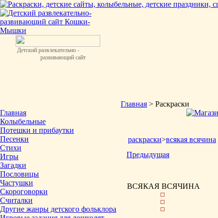
Детский развлекательно -
развивающий сайт
Главная
> Раскраски
Главная
Колыбельные
Потешки и прибаутки
Песенки
раскраски
>
всякая всячина
Стихи
Предыдущая
Игры
Загадки
Пословицы
Частушки
ВСЯКАЯ ВСЯЧИНА
Скороговорки
Считалки
Другие жанры детского фольклора
Игровые задания для дошколят