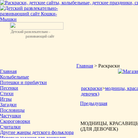
Детский развлекательно -
развивающий сайт
Главная
> Раскраски
Главная
Колыбельные
Потешки и прибаутки
Песенки
раскраски
>
модницы, крас
Стихи
девочек)
Игры
Предыдущая
Загадки
Пословицы
Частушки
Скороговорки
МОДНИЦЫ, КРАСАВИЦЫ
Считалки
(ДЛЯ ДЕВОЧЕК)
Другие жанры детского фольклора
Игровые задания для дошколят