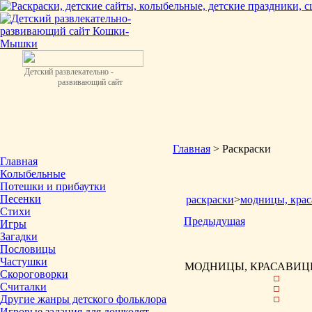
Детский развлекательно -
развивающий сайт
Главная
> Раскраски
Главная
Колыбельные
Потешки и прибаутки
Песенки
раскраски
>
модницы, крас
Стихи
Предыдущая
Игры
Загадки
Пословицы
Частушки
МОДНИЦЫ, КРАСАВИЦЫ
Скороговорки
Считалки
Другие жанры детского фольклора
Игровые задания для дошколят