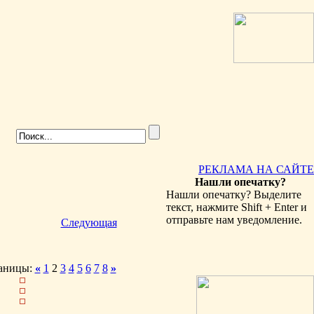
РЕКЛАМА НА САЙТЕ
Нашли опечатку?
Нашли опечатку? Выделите
текст, нажмите Shift + Enter и
отправьте нам уведомление.
Следующая
аницы:
«
1
2
3
4
5
6
7
8
»