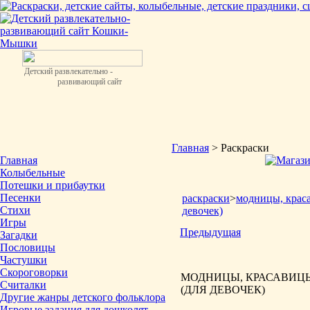
Детский развлекательно -
развивающий сайт
Главная
> Раскраски
Главная
Колыбельные
Потешки и прибаутки
Песенки
раскраски
>
модницы, крас
Стихи
девочек)
Игры
Предыдущая
Загадки
Пословицы
Частушки
Скороговорки
МОДНИЦЫ, КРАСАВИЦЫ
Считалки
(ДЛЯ ДЕВОЧЕК)
Другие жанры детского фольклора
Игровые задания для дошколят