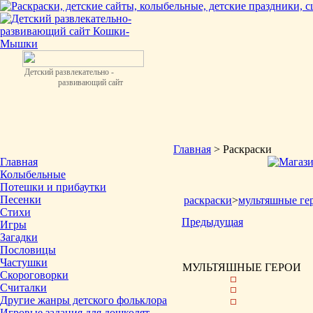
Детский развлекательно -
развивающий сайт
Главная
> Раскраски
Главная
Колыбельные
Потешки и прибаутки
Песенки
раскраски
>
мультяшные ге
Стихи
Предыдущая
Игры
Загадки
Пословицы
Частушки
МУЛЬТЯШНЫЕ ГЕРОИ
Скороговорки
Считалки
Другие жанры детского фольклора
Игровые задания для дошколят