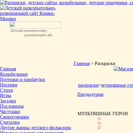
Детский развлекательно -
развивающий сайт
Главная
> Раскраски
Главная
Колыбельные
Потешки и прибаутки
Песенки
раскраски
>
мультяшные ге
Стихи
Предыдущая
Игры
Загадки
Пословицы
Частушки
МУЛЬТЯШНЫЕ ГЕРОИ
Скороговорки
Считалки
Другие жанры детского фольклора
Игровые задания для дошколят