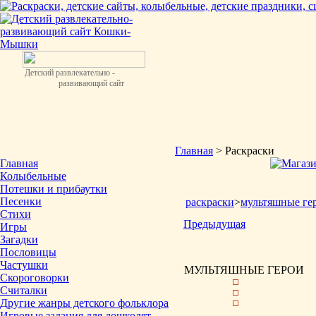
Детский развлекательно -
развивающий сайт
Главная
> Раскраски
Главная
Колыбельные
Потешки и прибаутки
Песенки
раскраски
>
мультяшные ге
Стихи
Предыдущая
Игры
Загадки
Пословицы
Частушки
МУЛЬТЯШНЫЕ ГЕРОИ
Скороговорки
Считалки
Другие жанры детского фольклора
Игровые задания для дошколят