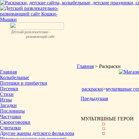
Детский развлекательно -
развивающий сайт
Главная
> Раскраски
Главная
Колыбельные
Потешки и прибаутки
Песенки
раскраски
>
мультяшные ге
Стихи
Предыдущая
Игры
Загадки
Пословицы
Частушки
МУЛЬТЯШНЫЕ ГЕРОИ
Скороговорки
Считалки
Другие жанры детского фольклора
Игровые задания для дошколят