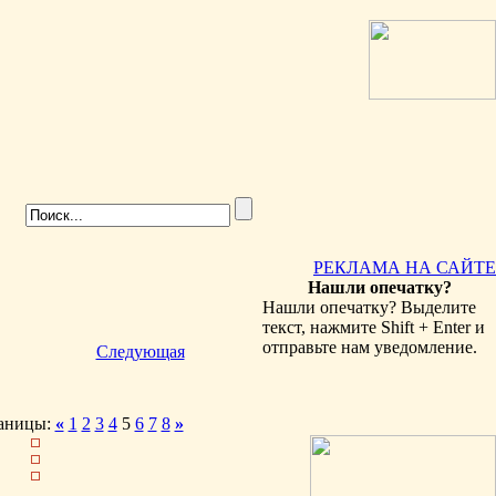
РЕКЛАМА НА САЙТЕ
Нашли опечатку?
Нашли опечатку? Выделите
текст, нажмите Shift + Enter и
отправьте нам уведомление.
Следующая
аницы:
«
1
2
3
4
5
6
7
8
»