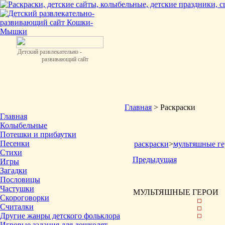
Детский развлекательно -
развивающий сайт
Главная
> Раскраски
Главная
Колыбельные
Потешки и прибаутки
Песенки
раскраски
>
мультяшные ге
Стихи
Предыдущая
Игры
Загадки
Пословицы
Частушки
МУЛЬТЯШНЫЕ ГЕРОИ
Скороговорки
Считалки
Другие жанры детского фольклора
Игровые задания для дошколят