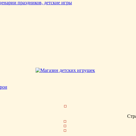
рои
Стр