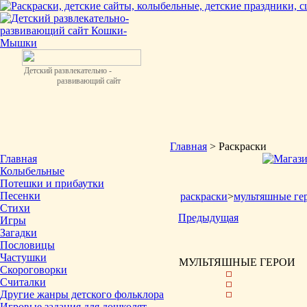
Детский развлекательно -
развивающий сайт
Главная
> Раскраски
Главная
Колыбельные
Потешки и прибаутки
Песенки
раскраски
>
мультяшные ге
Стихи
Предыдущая
Игры
Загадки
Пословицы
Частушки
МУЛЬТЯШНЫЕ ГЕРОИ
Скороговорки
Считалки
Другие жанры детского фольклора
Игровые задания для дошколят