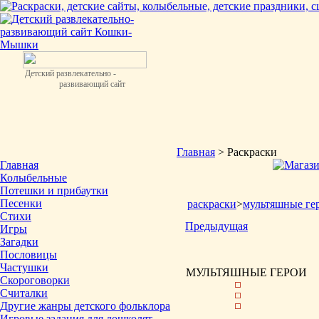
Детский развлекательно -
развивающий сайт
Главная
> Раскраски
Главная
Колыбельные
Потешки и прибаутки
Песенки
раскраски
>
мультяшные ге
Стихи
Предыдущая
Игры
Загадки
Пословицы
Частушки
МУЛЬТЯШНЫЕ ГЕРОИ
Скороговорки
Считалки
Другие жанры детского фольклора
Игровые задания для дошколят