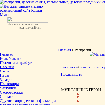
Детский развлекательно -
развивающий сайт
Главная
> Раскраски
Главная
Колыбельные
Потешки и прибаутки
Песенки
раскраски
>
мультяшные ге
Стихи
Предыдущая
Игры
Загадки
Пословицы
Частушки
МУЛЬТЯШНЫЕ ГЕРОИ
Скороговорки
Считалки
Другие жанры детского фольклора
Игровые задания для дошколят