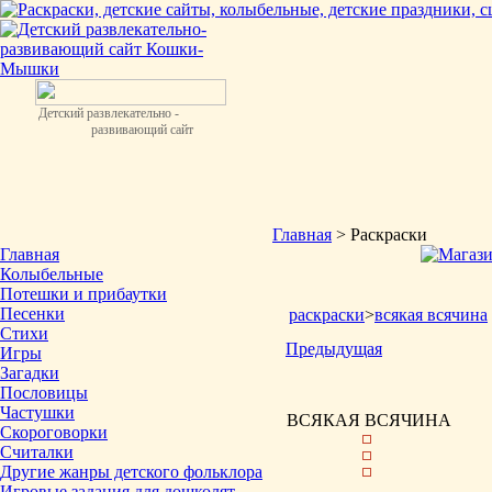
Детский развлекательно -
развивающий сайт
Главная
> Раскраски
Главная
Колыбельные
Потешки и прибаутки
Песенки
раскраски
>
всякая всячина
Стихи
Предыдущая
Игры
Загадки
Пословицы
Частушки
ВСЯКАЯ ВСЯЧИНА
Скороговорки
Считалки
Другие жанры детского фольклора
Игровые задания для дошколят