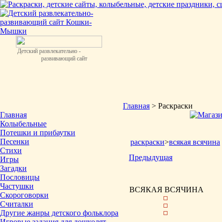
Детский развлекательно -
развивающий сайт
Главная
> Раскраски
Главная
Колыбельные
Потешки и прибаутки
Песенки
раскраски
>
всякая всячина
Стихи
Предыдущая
Игры
Загадки
Пословицы
Частушки
ВСЯКАЯ ВСЯЧИНА
Скороговорки
Считалки
Другие жанры детского фольклора
Игровые задания для дошколят