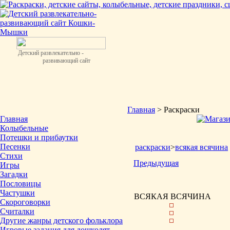
Детский развлекательно -
развивающий сайт
Главная
> Раскраски
Главная
Колыбельные
Потешки и прибаутки
Песенки
раскраски
>
всякая всячина
Стихи
Предыдущая
Игры
Загадки
Пословицы
Частушки
ВСЯКАЯ ВСЯЧИНА
Скороговорки
Считалки
Другие жанры детского фольклора
Игровые задания для дошколят