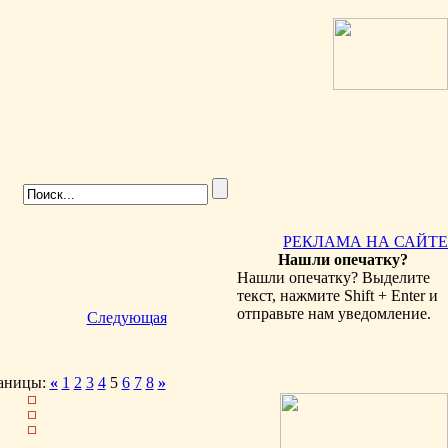
РЕКЛАМА НА САЙТЕ
Нашли опечатку?
Нашли опечатку? Выделите
текст, нажмите Shift + Enter и
отправьте нам уведомление.
Следующая
аницы:
«
1
2
3
4
5
6
7
8
»