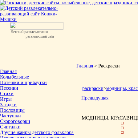
Детский развлекательно -
развивающий сайт
Главная
> Раскраски
Главная
Колыбельные
Потешки и прибаутки
Песенки
раскраски
>
модницы, крас
Стихи
Предыдущая
Игры
Загадки
Пословицы
Частушки
МОДНИЦЫ, КРАСАВИЦЫ
Скороговорки
Считалки
Другие жанры детского фольклора
Игровые задания для дошколят