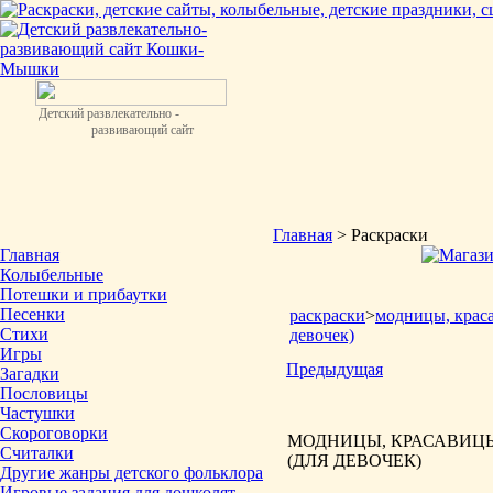
Детский развлекательно -
развивающий сайт
Главная
> Раскраски
Главная
Колыбельные
Потешки и прибаутки
Песенки
раскраски
>
модницы, крас
Стихи
девочек)
Игры
Предыдущая
Загадки
Пословицы
Частушки
Скороговорки
МОДНИЦЫ, КРАСАВИЦЫ
Считалки
(ДЛЯ ДЕВОЧЕК)
Другие жанры детского фольклора
Игровые задания для дошколят