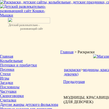
Детский развлекательно -
развивающий сайт
Главная
> Раскраски
Главная
Колыбельные
Потешки и прибаутки
Песенки
раскраски
>
модницы, крас
Стихи
девочек)
Игры
Предыдущая
Загадки
Пословицы
Частушки
Скороговорки
МОДНИЦЫ, КРАСАВИЦЫ
Считалки
(ДЛЯ ДЕВОЧЕК)
Другие жанры детского фольклора
Игровые задания для дошколят