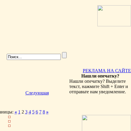
РЕКЛАМА НА САЙТЕ
Нашли опечатку?
Нашли опечатку? Выделите
текст, нажмите Shift + Enter и
отправьте нам уведомление.
Следующая
аницы:
«
1
2
3
4
5
6
7
8
»