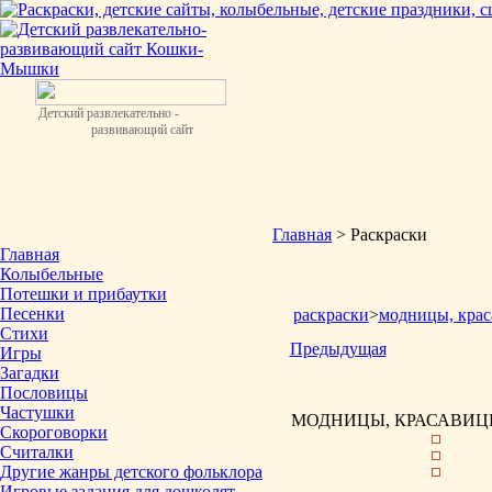
Детский развлекательно -
развивающий сайт
Главная
> Раскраски
Главная
Колыбельные
Потешки и прибаутки
Песенки
раскраски
>
модницы, крас
Стихи
Предыдущая
Игры
Загадки
Пословицы
Частушки
МОДНИЦЫ, КРАСАВИЦЫ
Скороговорки
Считалки
Другие жанры детского фольклора
Игровые задания для дошколят