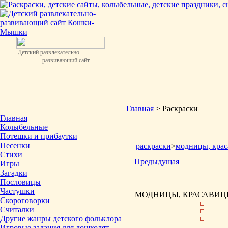
Детский развлекательно -
развивающий сайт
Главная
> Раскраски
Главная
Колыбельные
Потешки и прибаутки
Песенки
раскраски
>
модницы, крас
Стихи
Предыдущая
Игры
Загадки
Пословицы
Частушки
МОДНИЦЫ, КРАСАВИЦЫ
Скороговорки
Считалки
Другие жанры детского фольклора
Игровые задания для дошколят