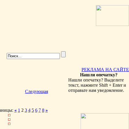
РЕКЛАМА НА САЙТЕ
Нашли опечатку?
Нашли опечатку? Выделите
текст, нажмите Shift + Enter и
отправьте нам уведомление.
Следующая
аницы:
«
1
2
3
4
5
6
7
8
»