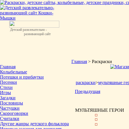
Детский развлекательно -
развивающий сайт
Главная
> Раскраски
Главная
Колыбельные
Потешки и прибаутки
Песенки
раскраски
>
мультяшные ге
Стихи
Предыдущая
Игры
Загадки
Пословицы
Частушки
МУЛЬТЯШНЫЕ ГЕРОИ
Скороговорки
Считалки
Другие жанры детского фольклора
Игровые задания для дошколят