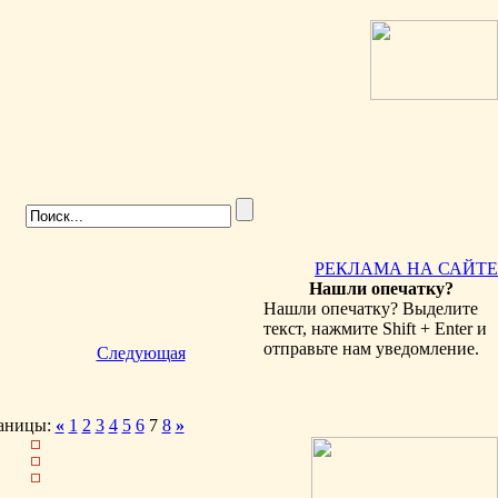
РЕКЛАМА НА САЙТЕ
Нашли опечатку?
Нашли опечатку? Выделите
текст, нажмите Shift + Enter и
отправьте нам уведомление.
Следующая
аницы:
«
1
2
3
4
5
6
7
8
»