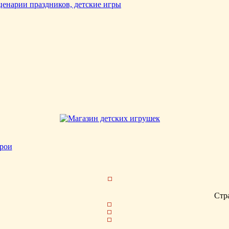
рои
Стр