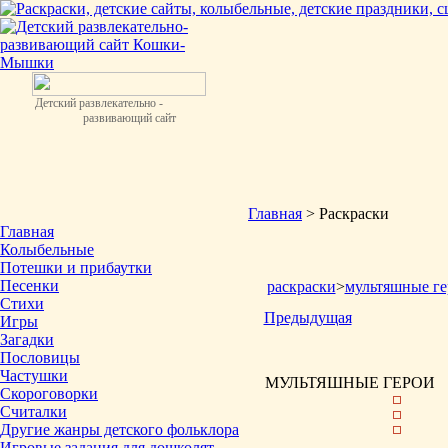
Детский развлекательно -
развивающий сайт
Главная
> Раскраски
Главная
Колыбельные
Потешки и прибаутки
Песенки
раскраски
>
мультяшные ге
Стихи
Предыдущая
Игры
Загадки
Пословицы
Частушки
МУЛЬТЯШНЫЕ ГЕРОИ
Скороговорки
Считалки
Другие жанры детского фольклора
Игровые задания для дошколят