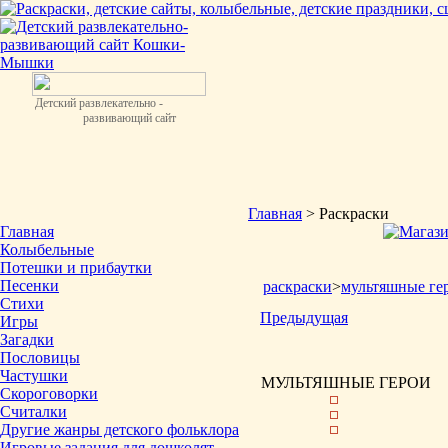
Детский развлекательно -
развивающий сайт
Главная
> Раскраски
Главная
Колыбельные
Потешки и прибаутки
Песенки
раскраски
>
мультяшные ге
Стихи
Предыдущая
Игры
Загадки
Пословицы
Частушки
МУЛЬТЯШНЫЕ ГЕРОИ
Скороговорки
Считалки
Другие жанры детского фольклора
Игровые задания для дошколят